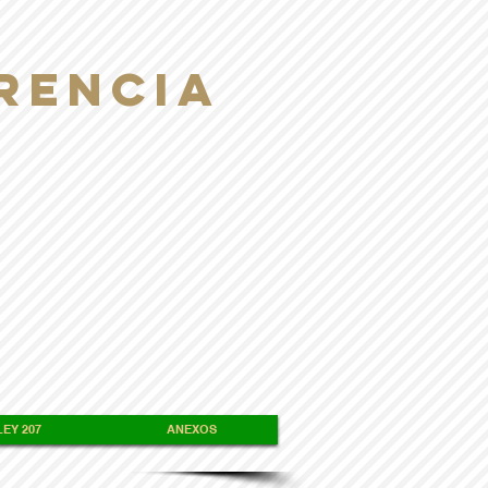
RENCIA
EY 207
ANEXOS