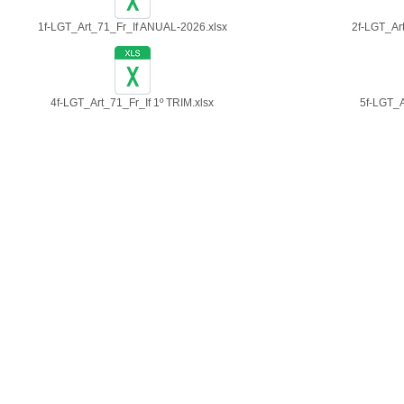
1f-LGT_Art_71_Fr_If ANUAL-2026.xlsx
2f-LGT_Ar
4f-LGT_Art_71_Fr_If 1º TRIM.xlsx
5f-LGT_A