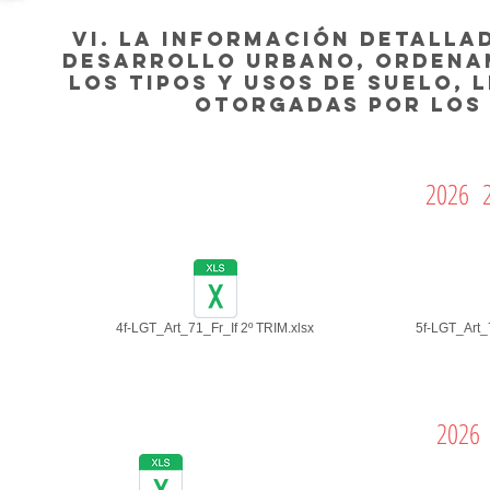
VI. La información detalla
desarrollo urbano, ordenam
los tipos y usos de suelo, 
otorgadas por los 
2026 2
4f-LGT_Art_71_Fr_If 2º TRIM.xlsx
5f-LGT_Art_7
2026 