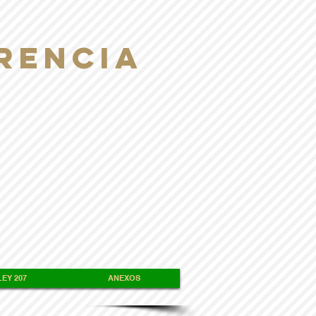
RENCIA
EY 207
ANEXOS