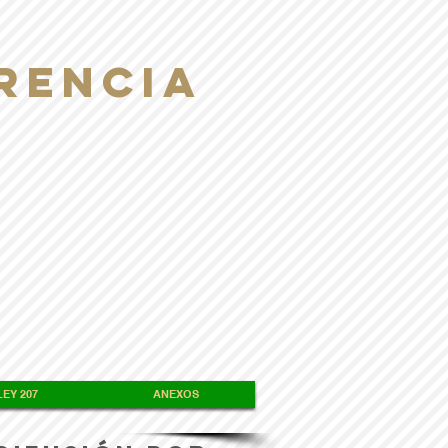
RENCIA
EY 207
ANEXOS