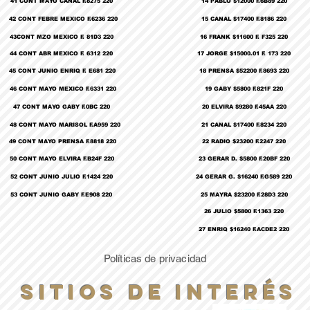
41 CONT MAYO CANAL F.8275 220
14 PABLO $12000 F.6B89 220
42 CONT FEBRE MEXICO F.6236 220
15 CANAL $17400 F.8186 220
43CONT MZO MEXICO F. 81D3 220
16 FRANK $11600 F. F325 220
44 CONT ABR MEXICO F. 6312 220
17 JORGE $15000.01 F. 173 220
45 CONT JUNIO ENRIQ F. E681 220
18 PRENSA $52200 F.8693 220
46 CONT MAYO MEXICO F.6331 220
19 GABY $5800 F.821F 220
47 CONT MAYO GABY F.0BC 220
20 ELVIRA $9280 F.45AA 220
48 CONT MAYO MARISOL F.A959 220
21 CANAL $17400 F.8234 220
49 CONT MAYO PRENSA F.8818 220
22 RADIO $23200 F.2247 220
50 CONT MAYO ELVIRA F.B24F 220
23 GERAR D. $5800 F.20BF 220
52 CONT JUNIO JULIO F.1424 220
24 GERAR G. $16240 F.G589 220
53 CONT JUNIO GABY F.E908 220
25 MAYRA $23200 F.28D3 220
26 JULIO $5800 F.1363 220
27 ENRIQ $16240 F.ACDE2 220
Políticas de privacidad
Sitios de Interés