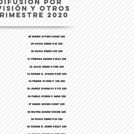
DIFUSIÓN POR
VISIÓN Y OTROS
RIMESTRE 2020
28 MARIS $17400 F.A946 220
29 HUGO $5800 F.30 220
30 HUGO $5800 F.29 220
31 PRENSA $52200 F.3633 220
32 JULIO $5800 F.1398 220
33 GERAR G. $16240 F.595 220
34 FRANK $11600 F. 338 220
35 JORGE $15000.01 F.176 220
36 PABLO $12000 F. 9AD6 220
37 RADIO $23200 F.2267 220
38 MAYRA $23200 F.DCDB 220
39 HUGO $5800 F.35 220
40 GERAR D. $5800 F.D221 220