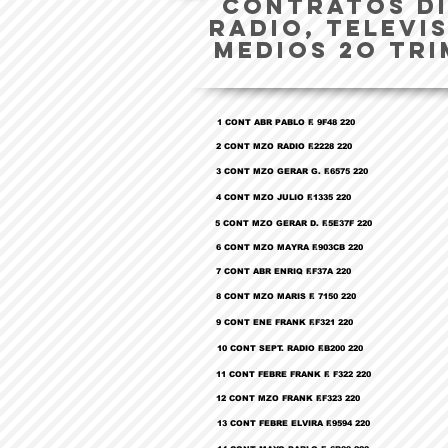
CONTRATOS DI
RADIO, TELEVI
MEDIOS 2o TRI
1 CONT ABR PABLO F. 9F48 220
2 CONT MZO RADIO F.2228 220
3 CONT MZO GERAR G. F.6575 220
4 CONT MZO JULIO F.1335 220
5 CONT MZO GERAR D. F.5E37F 220
6 CONT MZO MAYRA F.903CB 220
7 CONT ABR ENRIQ F.F37A 220
8 CONT MZO MARIS F. 7150 220
9 CONT ENE FRANK F.F321 220
10 CONT SEPT. RADIO F.B200 220
11 CONT FEBRE FRANK F. F322 220
12 CONT MZO FRANK F.F323 220
13 CONT FEBRE ELVIRA F.9594 220