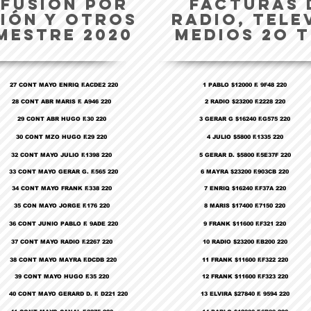
FUSIÓN POR
FACTURAS 
SIÓN Y OTROS
RADIO, TELE
MESTRE 2020
MEDIOS 2o T
27 CONT MAYO ENRIQ F.ACDE2 220
1 PABLO $12000 F. 9F48 220
28 CONT ABR MARIS F. A946 220
2 RADIO $23200 F.2228 220
29 CONT ABR HUGO F.30 220
3 GERAR G $16240 F.G575 220
30 CONT MZO HUGO F.29 220
4 JULIO $5800 F.1335 220
32 CONT MAYO JULIO F.1398 220
5 GERAR D. $5800 F.5E37F 220
33 CONT MAYO GERAR G. F.565 220
6 MAYRA $23200 F.903CB 220
34 CONT MAYO FRANK F.338 220
7 ENRIQ $16240 F.F37A 220
35 CON MAYO JORGE F.176 220
8 MARIS $17400 F.7150 220
36 CONT JUNIO PABLO F. 9ADE 220
9 FRANK $11600 F.F321 220
37 CONT MAYO RADIO F.2267 220
10 RADIO $23200 F.B200 220
38 CONT MAYO MAYRA F.DCDB 220
11 FRANK $11600 F.F322 220
39 CONT MAYO HUGO F.35 220
12 FRANK $11600 F.F323 220
40 CONT MAYO GERARD D. F. D221 220
13 ELVIRA $27840 F. 9594 220