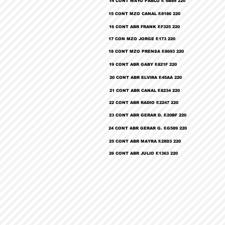
14 CONT MAYO PABLO F. 6B89 220
15 CONT MZO CANAL F.8186 220
16 CONT ABR FRANK F.F325 220
17 CON MZO JORGE F.173 220
18 CONT MZO PRENSA F.8693 220
19 CONT ABR GABY F.821F 220
20 CONT ABR ELVIRA F.45AA 220
21 CONT ABR CANAL F.8234 220
22 CONT ABR RADIO F.2247 220
23 CONT ABR GERAR D. F.20BF 220
24 CONT ABR GERAR G. F.G589 220
25 CONT ABR MAYRA F.28D3 220
26 CONT ABR JULIO F.1363 220