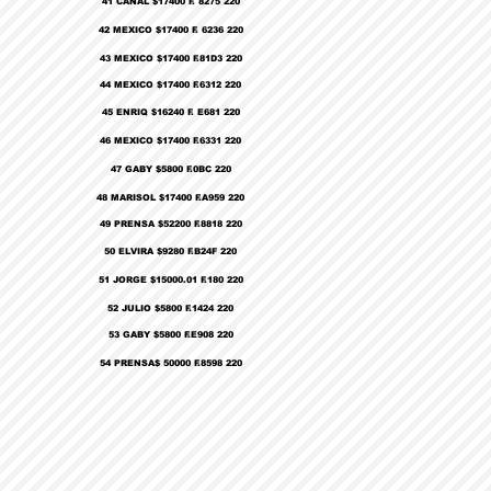
41 CANAL $17400 F. 8275 220
42 MEXICO $17400 F. 6236 220
43 MEXICO $17400 F.81D3 220
44 MEXICO $17400 F.6312 220
45 ENRIQ $16240 F. E681 220
46 MEXICO $17400 F.6331 220
47 GABY $5800 F.0BC 220
48 MARISOL $17400 F.A959 220
49 PRENSA $52200 F.8818 220
50 ELVIRA $9280 F.B24F 220
51 JORGE $15000.01 F.180 220
52 JULIO $5800 F.1424 220
53 GABY $5800 F.E908 220
54 PRENSA$ 50000 F.8598 220