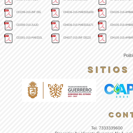
C03299-318-INF DIG
C04036-318-MARISOL659
C04105-318-AMBA
C03300-318-JULIO
C04036-318-MARISOL671
C04105-318-AMBA
C03301-318-MARISOL
C04037-318-INF DIG28
C04105-318-AMBA
Polí
Sitios
Con
Tel. 7333339600
​ E