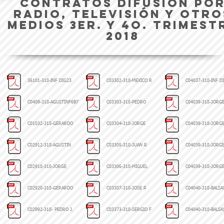
CONTRATOS DIFUSIÓN PO
RADIO, TELEVISIÓN Y OTRO
MEDIOS 3er. y 4o. TRIMEST
2018
36101-318-INF DIG23
C03302-318-MEXICO R
C04037-318-INF D
C0409-318-AGUSTINF6B7
C03303-318-PEDRO
C04039-318-JORG
C01032-318-GERARDO
C03304-318-JORGE
C04039-318-JORG
C02912-318-AGUSTIN
C03305-318-JUAN R
C04039-318-JORG
C02918-318-JORGE
C03306-318-MIGUEL
C04039-318-JORG
C02920-318-GERARDO
C03307-318-JOSE R
C04040-318-BALSA
C02992-318- PEDRO J.
C03373-318-SERGIO F
C04040-318-BALSA