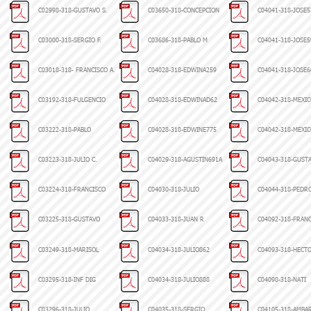
C02998-318-GUSTAVO S.
C03650-318-CONCEPCION
C04041-318-JOSE5
C03000-318-SERGIO F.
C03686-318-PABLO M
C04041-318-JOSE5
C03018-318- FRANCISCO A.
C04028-318-EDWINA259
C04041-318-JOSE6
C03192-318-FULGENCIO
C04028-318-EDWINAD62
C04042-318-MEXI
C03222-318-PABLO
C04028-318-EDWINE775
C04042-318-MEXI
C03223-318-JULIO C.
C04029-318-AGUSTIN691A
C04043-318-GUST
C03224-318-FRANCISCO
C04030-318-JULIO
C04044-318-PEDR
C03225-318-GUSTAVO
C04033-318-JUAN R
C04092-318-FRAN
C03249-318-MARISOL
C04034-318-JULIO862
C04093-318-HECT
C03295-318-INF DIG
C04034-318-JULIO888
C04098-318-NATI
C03296-318-JULIO
C04035-318-SERGIO
C04105-318-AMBA