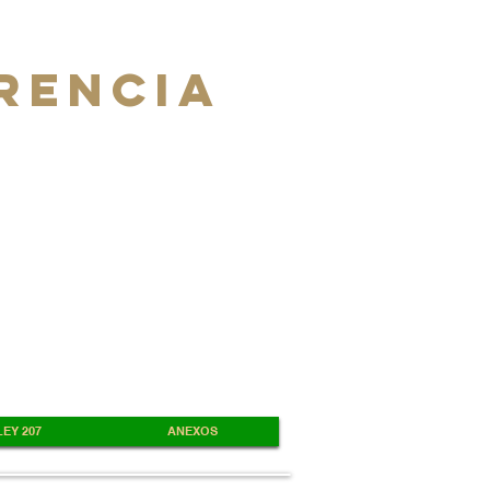
RENCIA
EY 207
ANEXOS