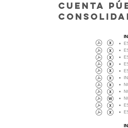
Cuenta Pú
Consolida
I
E
E
E
E
E
I
N
N
N
E
E
I