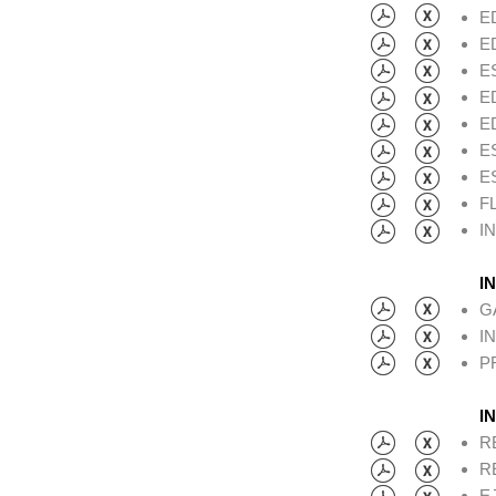
E
E
E
E
E
E
E
F
I
I
G
I
P
I
R
R
E