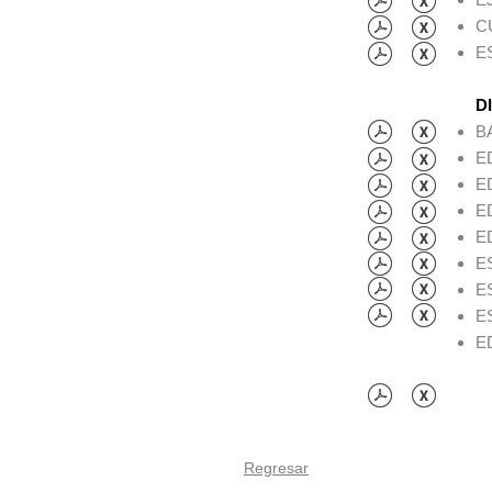
C
E
D
B
E
E
E
E
E
E
E
E
Regresar