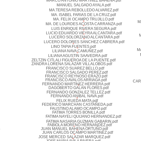
MARCO ANTONIO MARTINEZ BAHENA.pdf
MANUEL SALGADO AYALA.pdf
MA.TERESA REBOLLEDO ALVAREZ.pdf
MA. ISABEL FARIAS DE LA CRUZ.pdf
MA. FELIX OCAMPO TRUJILLO.pdf
M
MA. DE LOURDES ACOSTA CARRANZA.pdf
LUIS ENRIQUE RIVERA SEGURA.pdf
LUCIO EDUARDO VIEYRA ALCANTARA.pdf
LUCERO SOLORZANO ALCANTARA.pdf
LUCERO DOLORES SANCHEZ CABRERA.pdf
LINO TAPIA FUENTES.pdf
M
LILIANA NAVA CAMUÑEZ.pdf
LILIANA AGUSTIN SAAVEDRA.pdf
ZELTZIN CITLALI FIGUEROA DE LA PUENTE.pdf
ZANDRA LORENA SALAZAR VILLALOBOS.pdf
FRANCISCO SUAREZ BELLO.pdf
FRANCISCO SALGADO PEREZ.pdf
FRANCISCO REYNOSO ERAZO.pdf
FRANCISCO AVALOS ARRIAGA.pdf
CAR
FERNANDO MARTINEZ HERRERA.pdf
DAGOBERTO GALAN FLORES.pdf
FERNANDO GONZALEZ TELLEZ.pdf
FERNANDO ANIBAL NAVA.pdf
FELIX RUEDA MATA.pdf
FEDERICO MARCHAN CASTAÑEDA.pdf
FAUSTINO ALAMO OCAMPO.pdf
FATIMA TORRES BONILLA.pdf
FATIMA NAYELI QUIJANO HERNANDEZ.pdf
FATIMA NASARIA GUZMAN GABARIN.pdf
FABIOLA MORENO HERNANDEZ.pdf
JUAN MANUEL BAHENA ORTUÑO.pdf
JUAN CARLOS OCAMPO MARTINEZ.pdf
JOSE MERCED SALAZAR MARQUEZ.pdf