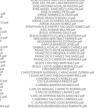
JOSE FLORENTINO CRUZ MORENO.pdf
JOSE DEL PILAR LARA MEDEROS.pdf
JOSE ANTONIO AGUILAR RIVERA.pdf
JOSE ANGEL SANCHEZ CATALAN.pdf
JOSE ALVAREZ PEÑA.pdf
.pdf
JORGE RAMIREZ ALONSO.pdf
df
JORGE PERALTA BADILLO.pdf
JORGE LUIS OLIVARES SALGADO.pdf
O.pdf
JORGE JULIAN GOMEZ.pdf
JONATHAN ALEJANDRO SALGADO GOMEZ.pdf
f
JOEL ROMAN MILLAN.pdf
.pdf
JESUS SORIANO GILES.pdf
f
JESUS ROBERTO FLORES RENTERIA.pdf
Z.pdf
GREGORIA MARTINEZ FERRER.pdf
f
GEOVANNI BOYAS ESTRADA.pdf
GARCIA BARRIOS JOSE.pdf
Z.pdf
GABRIELLA DALAY JAIMES CHAVEZ.pdf
df
FRANCISCO MOTA HERNANDEZ.pdf
df
FRANCISCO MENDIOLA GARCIA.pdf
.pdf
FRANCISCO CHAVEZ SALGADO.pdf
df
FRANCISCO CARREON HERRERA.pdf
pdf
JESUS CRISTINO MARTINEZ.pdf
pdf
JESUS CASTO GOMEZ MORALES.pdf
pdf
CIRA ISIDORO RIOS.pdf
df
CHRISTOPHER NATANAEL CARACHURE ZUÑIGA.pdf
f
CESAR ARTURO TABOADA MARTINEZ.pdf
CENOBIO AVILES ROBLES.pdf
A.pdf
CECILIA ARANDA PINEDA.pdf
df
CARMEN BAHENA ARANDA.pdf
df
CARLOS MANUEL CARRETO ROMAN.pdf
df
CARLOS GODINEZ LINARES.pdf
df
CARLOS EPIFANIO MOTA SANCHEZ.pdf
.pdf
CAMERINO SALGADO CABRERA.pdf
f
C. JUAN ANTONIO LEON BARRIOS.pdf
BRENDA RUBI MIRANDA BUSTAMANTE.pdf
RA.pdf