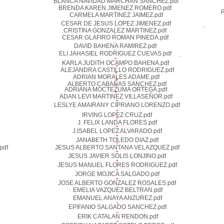
BLANCA NAVIDAD MARCHAN SANCHEZ.pdf
BRENDA KAREN JIMENEZ ROMERO.pdf
CARMELA MARTINEZ JAIMEZ.pdf
CESAR DE JESUS LOPEZ JIMENEZ.pdf
CRISTINA GONZALEZ MARTINEZ.pdf
CESAR GLAFIRO ROMAN PINEDA.pdf
DAVID BAHENA RAMIREZ.pdf
ELI JAHASIEL RODRIGUEZ CUEVAS.pdf
KARLA JUDITH OCAMPO BAHENA.pdf
ALEJANDRA CASTILLO RODRIGUEZ.pdf
ADRIAN MORALES ADAME.pdf
ALBERTO CABAÑAS SANCHEZ.pdf
ADRIANA MOCTEZUMA ORTEGA.pdf
ADAN LEVI MARTINEZ VILLASEÑOR.pdf
LESLYE AMAIRANY CIPRIANO LORENZO.pdf
IRVING LOPEZ CRUZ.pdf
J. FELIX LANDA FLORES.pdf
J.ISABEL LOPEZ ALVARADO.pdf
JANABETH TOLEDO DIAZ.pdf
pdf
JESUS ALBERTO SANTANA VELAZQUEZ.pdf
JESUS JAVIER SOLIS LONJINO.pdf
JESUS MANUEL FLORES RODRIGUEZ.pdf
JORGE MOJICA SALGADO.pdf
JOSE ALBERTO GONZALEZ ROSALES.pdf
EMELIA VAZQUEZ BELTRAN.pdf
EMANUEL ANAYA ANZUREZ.pdf
EPIFANIO SALGADO SANCHEZ.pdf
ERIK CATALAN RENDON.pdf