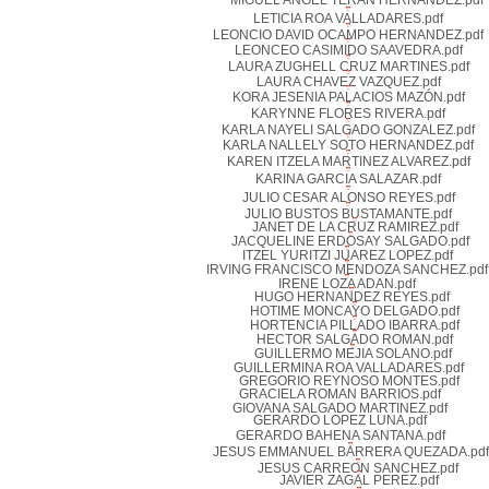
MIGUEL ANGEL TERAN HERNANDEZ.pdf
LETICIA ROA VALLADARES.pdf
LEONCIO DAVID OCAMPO HERNANDEZ.pdf
LEONCEO CASIMIDO SAAVEDRA.pdf
LAURA ZUGHELL CRUZ MARTINES.pdf
LAURA CHAVEZ VAZQUEZ.pdf
KORA JESENIA PALACIOS MAZÓN.pdf
KARYNNE FLORES RIVERA.pdf
KARLA NAYELI SALGADO GONZALEZ.pdf
KARLA NALLELY SOTO HERNANDEZ.pdf
KAREN ITZELA MARTINEZ ALVAREZ.pdf
KARINA GARCIA SALAZAR.pdf
JULIO CESAR ALONSO REYES.pdf
JULIO BUSTOS BUSTAMANTE.pdf
JANET DE LA CRUZ RAMIREZ.pdf
JACQUELINE ERDOSAY SALGADO.pdf
ITZEL YURITZI JUAREZ LOPEZ.pdf
IRVING FRANCISCO MENDOZA SANCHEZ.pdf
IRENE LOZA ADAN.pdf
HUGO HERNANDEZ REYES.pdf
HOTIME MONCAYO DELGADO.pdf
HORTENCIA PILLADO IBARRA.pdf
HECTOR SALGADO ROMAN.pdf
GUILLERMO MEJIA SOLANO.pdf
GUILLERMINA ROA VALLADARES.pdf
GREGORIO REYNOSO MONTES.pdf
GRACIELA ROMAN BARRIOS.pdf
GIOVANA SALGADO MARTINEZ.pdf
GERARDO LOPEZ LUNA.pdf
GERARDO BAHENA SANTANA.pdf
JESUS EMMANUEL BARRERA QUEZADA.pdf
JESUS CARREON SANCHEZ.pdf
JAVIER ZAGAL PEREZ.pdf