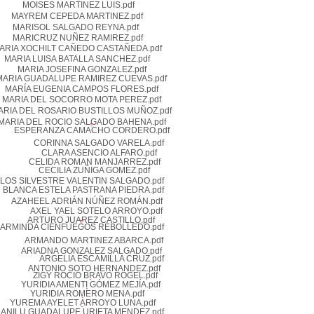
MOISES MARTINEZ LUIS.pdf
MAYREM CEPEDA MARTINEZ.pdf
MARISOL SALGADO REYNA.pdf
MARICRUZ NUÑEZ RAMIREZ.pdf
ARIA XOCHILT CAÑEDO CASTAÑEDA.pdf
MARIA LUISA BATALLA SANCHEZ.pdf
MARIA JOSEFINA GONZALEZ.pdf
MARIA GUADALUPE RAMIREZ CUEVAS.pdf
MARÍA EUGENIA CAMPOS FLORES.pdf
MARIA DEL SOCORRO MOTA PEREZ.pdf
ARIA DEL ROSARIO BUSTILLOS MUÑOZ.pdf
MARIA DEL ROCIO SALGADO BAHENA.pdf
ESPERANZA CAMACHO CORDERO.pdf
CORINNA SALGADO VARELA.pdf
CLARA ASENCIO ALFARO.pdf
CELIDA ROMAN MANJARREZ.pdf
CECILIA ZUÑIGA GOMEZ.pdf
LOS SILVESTRE VALENTIN SALGADO.pdf
BLANCA ESTELA PASTRANA PIEDRA.pdf
AZAHEEL ADRIÁN NÚÑEZ ROMÁN.pdf
AXEL YAEL SOTELO ARROYO.pdf
ARTURO JUAREZ CASTILLO.pdf
ARMINDA CIENFUEGOS REBOLLEDO.pdf
ARMANDO MARTINEZ ABARCA.pdf
ARIADNA GONZALEZ SALGADO.pdf
ARGELIA ESCAMILLA CRUZ.pdf
ANTONIO SOTO HERNANDEZ.pdf
ZIGY ROCIO BRAVO ROGEL.pdf
YURIDIA AMENTI GÓMEZ MEJÍA.pdf
YURIDIA ROMERO MENA.pdf
YUREMA AYELET ARROYO LUNA.pdf
ANILU GUADALUPE URIETA MENDEZ.pdf