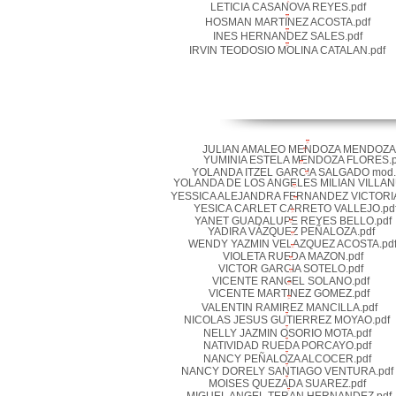
LETICIA CASANOVA REYES.pdf
HOSMAN MARTINEZ ACOSTA.pdf
INES HERNANDEZ SALES.pdf
IRVIN TEODOSIO MOLINA CATALAN.pdf
JULIAN AMALEO MENDOZA MENDOZA.
YUMINIA ESTELA MENDOZA FLORES.p
YOLANDA ITZEL GARCIA SALGADO mod.
YOLANDA DE LOS ANGELES MILIAN VILLAN
YESSICA ALEJANDRA FERNANDEZ VICTORIA
YESICA CARLET CARRETO VALLEJO.pd
YANET GUADALUPE REYES BELLO.pdf
YADIRA VÁZQUEZ PEÑALOZA.pdf
WENDY YAZMIN VELAZQUEZ ACOSTA.pd
VIOLETA RUEDA MAZON.pdf
VICTOR GARCIA SOTELO.pdf
VICENTE RANGEL SOLANO.pdf
VICENTE MARTINEZ GOMEZ.pdf
VALENTIN RAMIREZ MANCILLA.pdf
NICOLAS JESUS GUTIERREZ MOYAO.pdf
NELLY JAZMIN OSORIO MOTA.pdf
NATIVIDAD RUEDA PORCAYO.pdf
NANCY PEÑALOZA ALCOCER.pdf
NANCY DORELY SANTIAGO VENTURA.pdf
MOISES QUEZADA SUAREZ.pdf