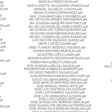
MARCELA PEREZ ADAN.pdf
df
pdf
MARA LIZZETTE VALLADARES PEREDO.pdf
R.pdf
MANUEL JULIAN DE LA ROSA.pdf
MAGALI CHAVEZ HERNANDEZ.pdf
f
MACLOVIA MARCHAN CASTAÑEDA.pdf
.pdf
MA. NICOLASA ARINES SANTAMARIA.pdf
MA. EUGENIA GARDUÑO MARTINEZ.pdf
RA.pdf
MA. DE LOS ANGELES JAIMES PEREZ.pdf
f
MA GUADALUPE ZUÑIGA QUINTANA.pdf
f
MA ELENA GUADARRAMA AVELINO.pdf
MA DEL CARMEN DELGADO RAMOS.pdf
df
LUIS PASTOR SALGADO JUAREZ.pdf
.pdf
OMAR CORTEZ ADAME.pdf
.pdf
OBED TLANEXY BENITEZ LAGUNAS.pdf
pdf
NORMA MARTINEZ MORALES.pdf
SILVESTRE LOPEZ LANDA.pdf
SERGIO ALBERTO FIGUEROA ARTEAGA.pdf
AL.pdf
ROBERTINA NUÑEZ FLORES.pdf
RITA YESENIA LARA VILLANUEVA.pdf
VALE
RIGOBERTA BUSTAMANTE BARRERA.pdf
RICARDO TABARES SALGADO.pdf
.pdf
JUAN BERNARDO BAHENA MELCHOR.pdf
JOSUE CRUZMANJARREZ VARGAS.pdf
JOSE MATILDE MARTINEZ MOLINA.pdf
df
f
JOSE MANUEL PARRA ORTIZ.pdf
JOSE LUIS SANTIAGO SALGADO.pdf
JOSE LUIS RAMIREZ GALEANA.pdf
JOSE LUIS HERNANDEZ ALEMAN.pdf
f
JOSE LUIS CUEVAS ORTIZ.pdf
df
JOSE GUADALUPE MORENO GARCIA.pdf
JOSE GUADALUPE MEDINA GUTIERREZ.pdf
EZ.pdf
JOSE FRANCISCO MORENO ANGELINA.pdf