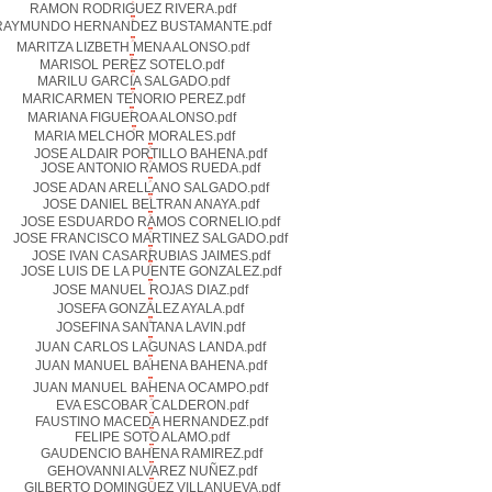
RAMON RODRIGUEZ RIVERA.pdf
RAYMUNDO HERNANDEZ BUSTAMANTE.pdf
MARITZA LIZBETH MENA ALONSO.pdf
MARISOL PEREZ SOTELO.pdf
MARILU GARCIA SALGADO.pdf
MARICARMEN TENORIO PEREZ.pdf
MARIANA FIGUEROA ALONSO.pdf
MARIA MELCHOR MORALES.pdf
JOSE ALDAIR PORTILLO BAHENA.pdf
JOSE ANTONIO RAMOS RUEDA.pdf
JOSE ADAN ARELLANO SALGADO.pdf
JOSE DANIEL BELTRAN ANAYA.pdf
JOSE ESDUARDO RAMOS CORNELIO.pdf
JOSE FRANCISCO MARTINEZ SALGADO.pdf
JOSE IVAN CASARRUBIAS JAIMES.pdf
JOSE LUIS DE LA PUENTE GONZALEZ.pdf
JOSE MANUEL ROJAS DIAZ.pdf
JOSEFA GONZALEZ AYALA.pdf
JOSEFINA SANTANA LAVIN.pdf
JUAN CARLOS LAGUNAS LANDA.pdf
JUAN MANUEL BAHENA BAHENA.pdf
JUAN MANUEL BAHENA OCAMPO.pdf
EVA ESCOBAR CALDERON.pdf
FAUSTINO MACEDA HERNANDEZ.pdf
FELIPE SOTO ALAMO.pdf
GAUDENCIO BAHENA RAMIREZ.pdf
GEHOVANNI ALVAREZ NUÑEZ.pdf
GILBERTO DOMINGUEZ VILLANUEVA.pdf