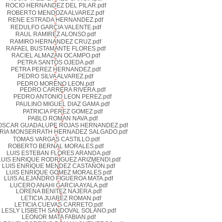
ROCIO HERNANDEZ DEL PILAR.pdf
ROBERTO MENDOZA ALVAREZ.pdf
RENE ESTRADA HERNANDEZ.pdf
REDULFO GARCIA VALENTE.pdf
RAUL RAMIREZ ALONSO.pdf
RAMIRO HERNANDEZ CRUZ.pdf
RAFAEL BUSTAMANTE FLORES.pdf
RACIEL ALMAZAN OCAMPO.pdf
PETRA SANTOS OJEDA.pdf
PETRA PEREZ HERNANDEZ.pdf
PEDRO SILVA ALVAREZ.pdf
PEDRO MORENO LEON.pdf
PEDRO CARRERA RIVERA.pdf
PEDRO ANTONIO LEON PEREZ.pdf
PAULINO MIGUEL DIAZ GAMA.pdf
PATRICIA PEREZ GOMEZ.pdf
PABLO ROMAN NAVA.pdf
OSCAR GUADALUPE ROJAS HERNANDEZ.pdf
RIA MONSERRATH HERNADEZ SALGADO.pdf
TOMAS VARGAS CASTILLO.pdf
ROBERTO BERNAL MORALES.pdf
LUIS ESTEBAN FLORES ARANDA.pdf
LUIS ENRIQUE RODRIGUEZ ARIZMENDI.pdf
LUIS ENRIQUE MENDEZ CASTAÑON.pdf
LUIS ENRIQUE GOMEZ MORALES.pdf
LUIS ALEJANDRO FIGUEROA MATA.pdf
LUCERO ANAHI GARCIA AYALA.pdf
LORENA BENITEZ NAJERA.pdf
LETICIA JUAREZ ROMAN.pdf
LETICIA CUEVAS CARRETO.pdf
LESLY LISBETH SANDOVAL SOLANO.pdf
LEONOR MATA FABIAN.pdf