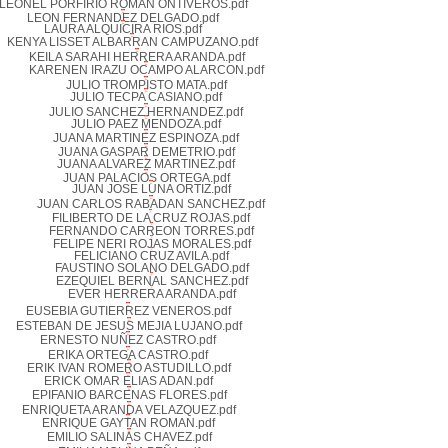
LEONEL PORFIRIO ROMAN ONTIVEROS.pdf
LEON FERNANDEZ DELGADO.pdf
LAURA ALQUICIRA RIOS.pdf
KENYA LISSET ALBARRAN CAMPUZANO.pdf
KEILA SARAHI HERRERA ARANDA.pdf
KARENEN IRAZU OCAMPO ALARCON.pdf
JULIO TROMPISTO MATA.pdf
JULIO TECPA CASIANO.pdf
JULIO SANCHEZ HERNANDEZ.pdf
JULIO PAEZ MENDOZA.pdf
JUANA MARTINEZ ESPINOZA.pdf
JUANA GASPAR DEMETRIO.pdf
JUANA ALVAREZ MARTINEZ.pdf
JUAN PALACIOS ORTEGA.pdf
JUAN JOSE LUNA ORTIZ.pdf
JUAN CARLOS RABADAN SANCHEZ.pdf
FILIBERTO DE LA CRUZ ROJAS.pdf
FERNANDO CARREON TORRES.pdf
FELIPE NERI ROJAS MORALES.pdf
FELICIANO CRUZ AVILA.pdf
FAUSTINO SOLANO DELGADO.pdf
EZEQUIEL BERNAL SANCHEZ.pdf
EVER HERRERA ARANDA.pdf
EUSEBIA GUTIERREZ VENEROS.pdf
ESTEBAN DE JESUS MEJIA LUJANO.pdf
ERNESTO NUÑEZ CASTRO.pdf
ERIKA ORTEGA CASTRO.pdf
ERIK IVAN ROMERO ASTUDILLO.pdf
ERICK OMAR ELIAS ADAN.pdf
EPIFANIO BARCENAS FLORES.pdf
ENRIQUETA ARANDA VELAZQUEZ.pdf
ENRIQUE GAYTAN ROMAN.pdf
EMILIO SALINAS CHAVEZ.pdf