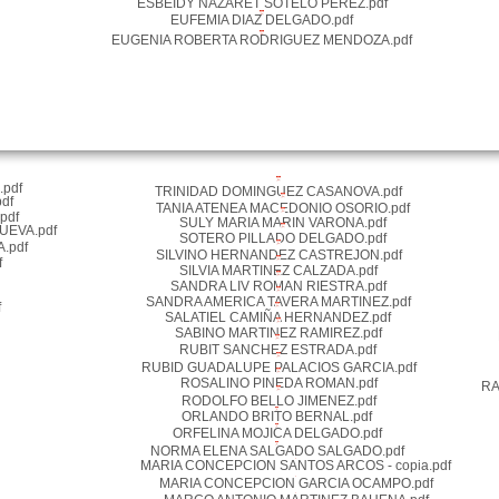
ESBEIDY NAZARET SOTELO PEREZ.pdf
EUFEMIA DIAZ DELGADO.pdf
EUGENIA ROBERTA RODRIGUEZ MENDOZA.pdf
pdf
TRINIDAD DOMINGUEZ CASANOVA.pdf
df
TANIA ATENEA MACEDONIO OSORIO.pdf
pdf
SULY MARIA MARIN VARONA.pdf
UEVA.pdf
SOTERO PILLADO DELGADO.pdf
.pdf
SILVINO HERNANDEZ CASTREJON.pdf
f
SILVIA MARTINEZ CALZADA.pdf
SANDRA LIV ROMAN RIESTRA.pdf
SANDRA AMERICA TAVERA MARTINEZ.pdf
f
SALATIEL CAMIÑA HERNANDEZ.pdf
SABINO MARTINEZ RAMIREZ.pdf
RUBIT SANCHEZ ESTRADA.pdf
RUBID GUADALUPE PALACIOS GARCIA.pdf
ROSALINO PINEDA ROMAN.pdf
RA
RODOLFO BELLO JIMENEZ.pdf
ORLANDO BRITO BERNAL.pdf
ORFELINA MOJICA DELGADO.pdf
NORMA ELENA SALGADO SALGADO.pdf
MARIA CONCEPCION SANTOS ARCOS - copia.pdf
MARIA CONCEPCION GARCIA OCAMPO.pdf