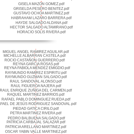
GISELA MAZON GOMEZ.pdf
GRISELDA PESERO BENITEZ.pdf
GUSTAVO OCHOA MARTINEZ.pdf
HABRAHAM LAZARO BARRERA.pdf
HAYDE SALGADO ALDANA.pdf
HECTOR SALGADO ALTAMIRANO.pdf
HORACIO SOLIS RIVERA.pdf
MIGUEL ANGEL RAMIREZ AGUILAR.pdf
MICHELLE ALBARRAN CASTELA.pdf
ROCIO CASTAÑON GUERRERO.pdf
REYNA GARCIA ROSAS.pdf
REYNA FABIOLA MENDEZ EMIGDIO.pdf
RAYMUNDO RAMIREZ ESPIRITU.pdf
RAYMUNDO GUZMAN SALGADO.pdf
RAUL SANDOVAL ALONSO.pdf
RAUL FIGUEROA NAJERA.pdf
RAUL ENRIQUE ZUÑIGA DEL CARMEN.pdf
RAQUEL MARTINEZ BARRIOS.pdf
RAFAEL PABLO DOMINGUEZ RUEDA.pdf
FAEL DE JESÚS RODRIGUEZ SANDOVAL.pdf
PIEDAD GATICA CIRILO.pdf
PETRA MARTINEZ RIVERA.pdf
PEDRO BALBUENA SALGADO.pdf
PATRICIA CARBAJAL SALAZAR.pdf
PATRICIA ARELLANO MARTINEZ.pdf
OSCAR YABIN VALLE MARTINEZ.pdf