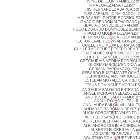
IRVING DE LEON RAMIREZ.pdf
IRMA LOPEZ ALVAREZ.pdf
IRIS HERNANDEZ ABARCA.pdf
INES JARAMILLO SALGADO.pdf
IMELDA ARIEL PINTOR RODRIGUEZ
IGNACIO RENDON ALTAMIRANO.p
IDALIA GRANDE BELTRAN.pdf
HUGO EDUARDO DOMINGUEZ BLANC
HIPOLITO MOLINA GUZMAN.pdf
HERMINIO QUEZADA GUZMAN.pd
HECTOR JAVIER ESPINAL GONZALEZ
GUILLERMO MEJIA ESTRADA.pd
GUILLERMO FELIPE PESERO BENITE
GUADALUPE ADAN SALGADO.pd
GRETTEL SANCHEZ ORTIZ.pdf
GRECIA IRAIS MEDINA RODRIGUE
GLORIA GARCIA MENDOZA.p
GERMAN PARRA VAZQUEZ.p
GERARDO BUSTAMANTE OCHOA
GERARDO ADAME MARQUEZ.p
ESTEBAN MORALES CARRETO.
JESUS DOMINGUEZ MORALES.
ANGELICA SALGADO ESTRADA.
ANGEL MORGAN VELAZQUEZ.p
ANDRES DELGADO RAMOS.pd
ANALY ROJAS GILES.pdf
ANA LAURA BAILON VILLANUEV
ALIDA YADIRA ROMAN REYES.p
ALICIA GOROSTIETA VALENTIN.p
ALFREDO SANCHEZ CONDE.p
ALFREDO BELTRAN CABRERA.p
ALEJANDRO COLIN RODRIGUEZ
ALBERTO FLORES AVILA.pd
AGUSTIN PILAR AVILA.pdf
AGUSTINO DOMINGUEZ VENTU