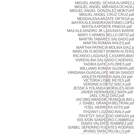
MIGUEL ANGEL OCHOA ALVAREZ.p
MIGUEL ANGEL MIRANDA OCHOA.
MIGUEL ANGEL GONZALEZ MONTUFA
MIGUEL ANGEL CRUZ CRUZ.pdf
MEGDALENA ARZATE ORTEGA.pd
MAYRA ALEJANDRA ANTONIO LOPEZ
MAYOLA APONTE PINEDA.pdf
MAX ALEJANDRO JR LAGUNAS BARRE
MARY CARMEN BELLO ORTIZ.pd
MARTIN TABARES SALGADO.pd
MARTIN ROMAN AVILES.pdf
MARTHA PATRICIA MOLINA DIAZ.p
MARLON IS BOSET ROMAN ALTERIZ
RICARDO LAGUNAS CASARRUBIAS
YARIDALINA SALGADO CADENAS.
YADIRA GATICA FLORES.pdf
WILLIAMS ROMAN GUZMAN.pdf
VIRIDIANA GUADALUPE MEJIA SANDOV
VIOLETA FERRER AVALOS.pdf
VICTORIA LOME REYES.pdf
VERONICA ORTIZ SISCA.pdf
JESSICA YOLANDA MORALES ADAN
JAVIER HERNANDEZ MATA.pdf
JAEL CRUZ DIAZ.pdf
JACOBO AMADOR TRANQUILINO.p
J. ISABEL GRANDA BELTRAN.pd
ITZEL HERRERA SOTO.pdf
ITHZANY LOZANO AVILA.pdf
ITAYETZY SAUCEDO VARGAS.pd
ISIS IVON SANPEDRO CAMBRO.p
ISAIAS VALENTE RAMIREZ.pdf
ISABEL SEFERINO FUENTES RODRIGU
IRVING TAPIA TRUJILLO.pdf