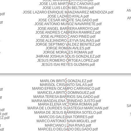
JOSE MARIA AVILA RIVERA.pdf
JOSE LUIS MARTINEZ CANOVAS.pdf
JOSE LUIS LEON BELTRAN.pdf
AN
JOSE LAZARO ENRIQUE MANZANAREZ MENDOZA.pdf
pdf
JOSE LAZARO AYALA.pdf
A
JOSE CESAR ARZATE SALGADO.pdf
df
JOSE ANTONIO MUÑOZ NAVARRETE.pdf
JOSE ANGEL BARRERA ARROYO.pdf
JOSE ANDRES CABRERA RAMIREZ.pdf
JOSE ALFREDO CANO PINED.pdf
JOSE ALEJANDRO LEYVA SALINAS.pdf
JORGE SEPTIMIO VALDEZ BENITEZ.pdf
JORGE ROMAN AVILES.pdf
JORGE MORALES ROMAN.pdf
f
JHIRAM JOSHUA SOLIS GONZALEZ.pdf
JESUS ROMERO ORTGEA LOPEZ.pdf
JESÚS ISAI REYES GUZMAN.pdf
MARLON BRITO GONZALEZ.pdf
MARISOL CRISANTO SALAS.pdf
MARIO EFREN OCAMPO CARRANCO.pdf
df
MARICELA BRITO DOMINGUEZ.pdf
MARIA TERESA BARRIOS SALGADO.pdf
f
MARIA MAGDALENA TRINIDAD JUSTO.pdf
MARIA ELENA VICTORIA ROMAN.pdf
SA
MARIA DE LOURDES SUASTEGUI MARCHAN.pdf
pdf
MARIA DE JESUS BARRERA SOTELO.pdf
.pdf
MARCOS GALEANA TORRES.pdf
Z.pdf
MARCO ANTONIO NAVA MIGUEL.pdf
MARCIANO LUNA RIVAS.pdf
f
MARCELO DELGADO DELGADO.pdf
df