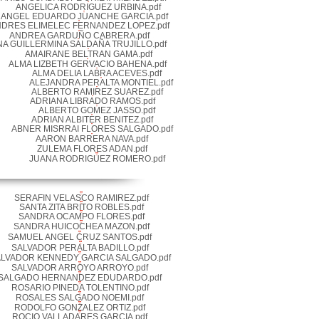
ANGELICA RODRIGUEZ URBINA.pdf
ANGEL EDUARDO JUANCHE GARCIA.pdf
DRES ELIMELEC FERNANDEZ LOPEZ.pdf
ANDREA GARDUÑO CABRERA.pdf
NA GUILLERMINA SALDAÑA TRUJILLO.pdf
AMAIRANE BELTRAN GAMA.pdf
ALMA LIZBETH GERVACIO BAHENA.pdf
ALMA DELIA LABRA ACEVES.pdf
ALEJANDRA PERALTA MONTIEL.pdf
ALBERTO RAMIREZ SUAREZ.pdf
ADRIANA LIBRADO RAMOS.pdf
ALBERTO GOMEZ JASSO.pdf
ADRIAN ALBITER BENITEZ.pdf
ABNER MISRRAI FLORES SALGADO.pdf
AARON BARRERA NAVA.pdf
ZULEMA FLORES ADAN.pdf
JUANA RODRIGUEZ ROMERO.pdf
SERAFIN VELASCO RAMIREZ.pdf
SANTA ZITA BRITO ROBLES.pdf
SANDRA OCAMPO FLORES.pdf
SANDRA HUICOCHEA MAZON.pdf
SAMUEL ANGEL CRUZ SANTOS.pdf
SALVADOR PERALTA BADILLO.pdf
LVADOR KENNEDY GARCIA SALGADO.pdf
SALVADOR ARROYO ARROYO.pdf
SALGADO HERNANDEZ EDUDARDO.pdf
ROSARIO PINEDA TOLENTINO.pdf
ROSALES SALGADO NOEMI.pdf
RODOLFO GONZALEZ ORTIZ.pdf
ROCIO VALLADARES GARCIA.pdf