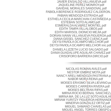
JAVIER ENSALDO VILLANUEVA.pdf
JAQUELINE PEREZ MONROY.pdf
GAVIDAIL MORALES SANDOVAL.pdf
FABIOLA BERENICE RODRIGUEZ CALDERON.
FABIAN MENDOZA ESTRADA.pdf
ESTHELA CECILIA MARCHAN CASTAÑEDA.p
ESTEBAN SOTO ALAMO.pdf
ESMERALDA ALVAREZ MONTIEL.pdf
EDITH TAMPA VILLALOBOS.pdf
EDITH MARISOL DIONICIO MEJIA.pdf
DORIAN IVANN VILLANUEVA FIGUEROA.pdf
DIANA GISSEL SANCHEZ CUENCA.pdf
DEYSI FAVIOLA OCAMPO MELCHOR.pdf
DEYSI FAVIOLA OCAMPO MELCHOR inic.pd
DANIELA LIZZETH LUCIO SALGADO.pdf
DANIA GUADALUPE AGUILAR CHAVEZ.pdf
CRISOFORO BARRERA DIRCIO.pdf
NICOLAS ROMAN AVILES.pdf
NESTOR EMBRIZ MOTA.pdf
NANCY ARELI MENDOZA PASTRANA.p
NABOR MORA REINA.pdf
MOISES ERASMO SILVA LIEVANO.pd
MOISES CARRERA RIVERA.pdf
MOISES BELTRAN RIFAS.pdf
MIRNA ROCIO BERNAL SANCHEZ.
MIRNA MA. DE LA LUZ SOTO AGUILAR
MIRIAM YURITZY FIGUEROA HERNANDE
MINERVA GONZALEZ ORTIZ.pdf
MIGUEL SAMANO CHAVELAS.pd
MIGUEL ANGEL TORRES OBISPO.p