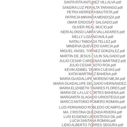
SANTA RITA ANTUNEZ VILLALVA.pdf
SANDRA LUZ PERALTA TARANGO.pdf
PETRA HERRERA BAUTISTA.pdf
PATRICIA MIRANDA MENDOZA.pdf
OMAR ERDOSAY SALGADO.pdf
OLIVER REAL MUCIO.pdf
NERI ALONSO LABRA VALLADARES.pdf
NELLY LOZANO AVILA.pdf
NATALI TABOADA TELLEZ.pdf
MINERVA QUEVEDO GARCIA.pdf
MIGUEL ANGEL TORNEZ GONZALEZ.pdf
MARTIN DE JESUS CULIN SALGADO.pdf
JULIO CESAR CARDENAS MARTINEZ.pdf
JULIO CESAR SOTO ROA.pdf
KEVIN ADBIEL TAVIRA CUEVAS.pdf
KATIA MARTINEZ BAHENA.pdf
MARIA GUADALUPE MORENO MEJIA.pdf
MARIA GUADALUPE DELGADO HERNANDEZ.
MARIA ELIZABETH TAVARES FLORES.pdf
MARIA DE LA LUZ CORTES BAHENA.pdf
MARGARITA SLAGADO URIOSTEGUI.pdf
MARCO ANTONIO ROMERO ROMAN.pdf
LUIS FERNANDO ROBLEDO OCAMPO.pdf
MA. CRISTINA QUEZADA RIVERA.pdf
LUIS EUGENIO URIOSTEGUI GIL.pdf
LUCIA SANTANA ROMAN.pdf
LIDIO ALBERTO TORRES SEGURA.pdf