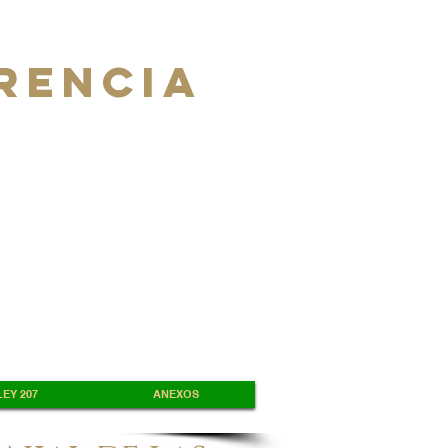
RENCIA
EY 207
ANEXOS